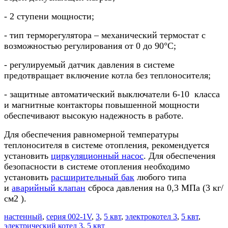
-
2 ступени мощности;
-
тип терморегулятора – механический термостат с
возможностью регулирования от 0 до 90°С;
-
регулируемый датчик давления в системе
предотвращает включение котла без теплоносителя;
-
защитные автоматический выключатели 6-10
класса
и магнитные контакторы повышенной мощности
обеспечивают высокую надежность в работе.
Для обеспечения равномерной температуры
теплоносителя в системе отопления, рекомендуется
установить
циркуляционный насос
. Для обеспечения
безопасности в системе отопления необходимо
установить
расширительный бак
любого типа
и
аварийный клапан
сброса давления на 0,3 МПа (3 кг/
см2 ).
настенный
,
серия 002-1V
,
3
,
5 квт
,
электрокотел 3
,
5 квт
,
электрический котел 3
,
5 квт