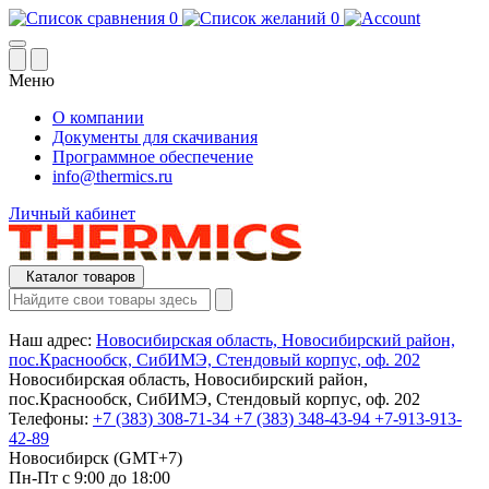
0
0
Меню
О компании
Документы для скачивания
Программное обеспечение
info@thermics.ru
Личный кабинет
Каталог товаров
Наш адрес:
Новосибирская область, Новосибирский район,
пос.Краснообск, СибИМЭ, Стендовый корпус, оф. 202
Новосибирская область, Новосибирский район,
пос.Краснообск, СибИМЭ, Стендовый корпус, оф. 202
Телефоны:
+7 (383) 308-71-34
+7 (383) 348-43-94
+7-913-913-
42-89
Новосибирск (GMT+7)
Пн-Пт с 9:00 до 18:00