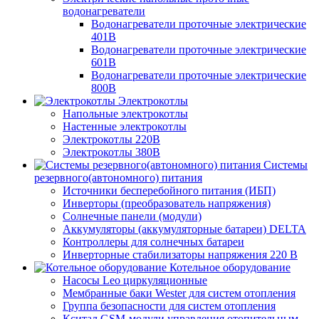
водонагреватели
Водонагреватели проточные электрические
401В
Водонагреватели проточные электрические
601В
Водонагреватели проточные электрические
800В
Электрокотлы
Напольные электрокотлы
Настенные электрокотлы
Электрокотлы 220В
Электрокотлы 380В
Системы
резервного(автономного) питания
Источники бесперебойного питания (ИБП)
Инверторы (преобразователь напряжения)
Солнечные панели (модули)
Аккумуляторы (аккумуляторные батареи) DELTA
Контроллеры для солнечных батареи
Инверторные стабилизаторы напряжения 220 В
Котельное оборудование
Насосы Leo циркуляционные
Мембранные баки Wester для систем отопления
Группа безопасности для систем отопления
Кситал GSM-модули управления отопительным