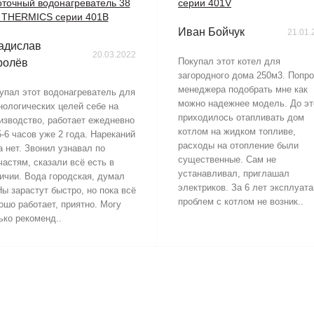
точный водонагреватель 38
серии 401V
 THERMICS серии 401В
Иван Бойчук
21.01.
адислав
20.03.2022
Покупал этот котел для
ролёв
загородного дома 250м3. Попр
менеджера подобрать мне как
упал этот водонагреватель для
можно надежнее модель. До эт
нологических целей себе на
приходилось отапливать дом
изводство, работает ежедневно
котлом на жидком топливе,
5-6 часов уже 2 года. Нареканий
расходы на отопление были
а нет. Звонил узнавал по
существенные. Сам не
частям, сказали всё есть в
устанавливал, приглашал
ичии. Вода городская, думал
электриков. За 6 лет эксплуат
ы зарастут быстро, но пока всё
проблем с котлом не возник..
ошо работает, приятно. Могу
ько рекоменд..