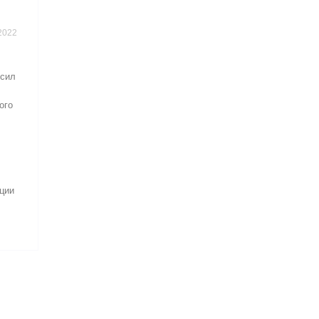
2022
осил
ого
ации