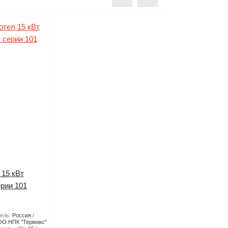
 15 кВт
рии 101
ель:
Россия
О НПК "Термикс"