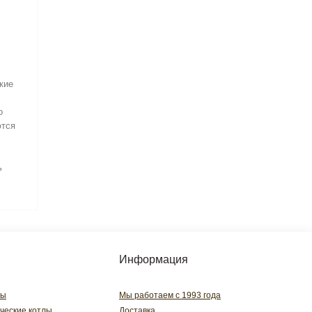
кие
о
ются
ь
Информация
лы
Мы работаем с 1993 года
ческие котлы
Доставка