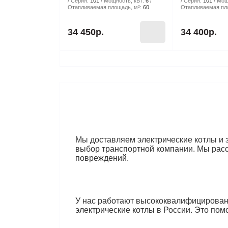
Серия:
101
Мощность, кВт:
6
Серия:
101
Мощ
Отапливаемая площадь, м²:
60
Отапливаемая пло
34 450р.
34 400р.
Мы доставляем электрические котлы и 
выбор транспортной компании. Мы расс
повреждений.
У нас работают высококвалифицирован
электрические котлы в России. Это пом