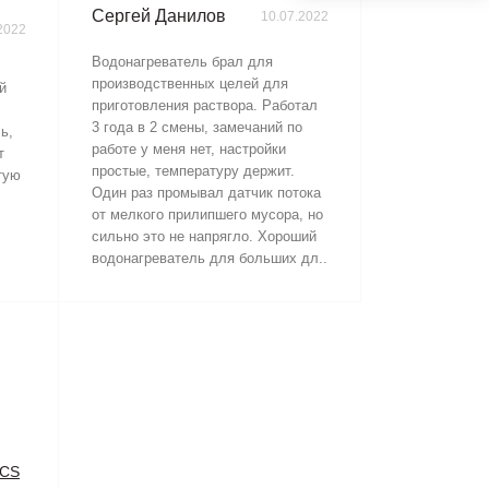
Сергей Данилов
10.07.2022
2022
Водонагреватель брал для
производственных целей для
й
приготовления раствора. Работал
3 года в 2 смены, замечаний по
ь,
работе у меня нет, настройки
т
простые, температуру держит.
тую
Один раз промывал датчик потока
от мелкого прилипшего мусора, но
сильно это не напрягло. Хороший
водонагреватель для больших дл..
ICS