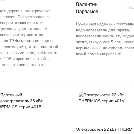
Валентин
11.09.
у в деревне, электрическая
Варламов
ь плохая. Посоветовался с
енером компании и мне
Нужен был надежный проточны
дложили купить модель с
водонагреватель для гаража,
аническим термостатом.
посоветовали купить эту модел
зали ТЭНы менять не надо на
эксплуатирую уже 5 лет, «поле
ь срок службы, котел надежный
нормальный», не ожидал, сове
ачественными реле, работает от
всем! Компании респект!..
и 220В и простая настройка.
 меня это все важно т.к.
ав..
Электрокотел 22 кВт THERM