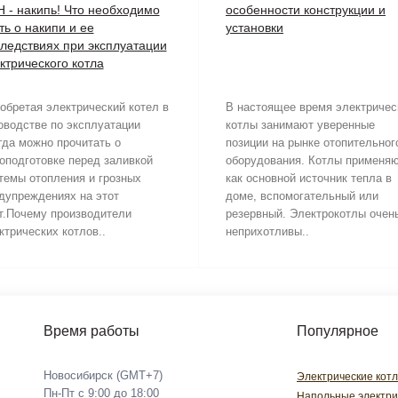
 - накипь! Что необходимо
особенности конструкции и
ть о накипи и ее
установки
ледствиях при эксплуатации
ктрического котла
обретая электрический котел в
В настоящее время электричес
оводстве по эксплуатации
котлы занимают уверенные
гда можно прочитать о
позиции на рынке отопительног
оподготовке перед заливкой
оборудования. Котлы применя
темы отопления и грозных
как основной источник тепла в
дупреждениях на этот
доме, вспомогательный или
т.Почему производители
резервный. Электрокотлы очен
ктрических котлов..
неприхотливы..
Время работы
Популярное
Новосибирск (GMT+7)
Электрические кот
Пн-Пт с 9:00 до 18:00
Напольные электри