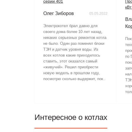
серии 401
Про
кВт
Олег Зиборов
05.05.2022
Вл
Электрокотел брал давно для
Ко
своего дома более 10 лет назад,
никаких серьезных ремонтов котла
Пок
не было. Один раз поменял блоки
тех
ТЭН и датчик уровня воды. Из
про
всех котлов какие приходилось
по 
ставить, этот оказался самый
пок
«живучий». Решил приобрести
зап
новую модель в прошлом году,
нал
посмотрю сколько выдержит, пок..
ТЭН
хор
тол
Интересное о котлах