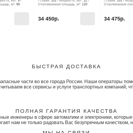
ность, кВт:
9
Серия:
101
Мощность, кВт:
12
Серия:
101
Мощн
щадь, м²:
90
Отапливаемая площадь, м²:
120
Отапливаемая пло
34 450р.
34 475р.
БЫСТРАЯ ДОСТАВКА
запасные части во все города России. Наши операторы по
читываем все сервисы и услуги транспортных компаний, чт
ПОЛНАЯ ГАРАНТИЯ КАЧЕСТВА
ные инженеры в сфере автоматики и электроники, которые
огает нам не только радовать Вас безупречным качеством, 
МЫ НА СВЯЗИ