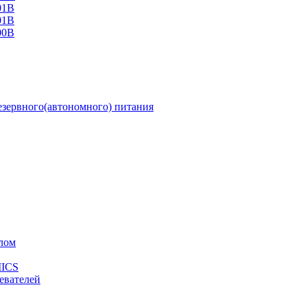
01В
01В
00В
зервного(автономного) питания
лом
MICS
евателей