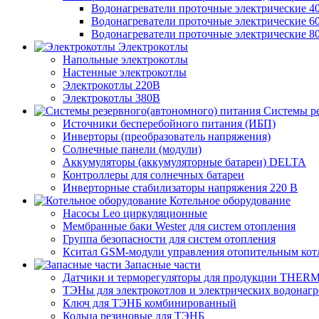
Водонагреватели проточные электрические 4
Водонагреватели проточные электрические 6
Водонагреватели проточные электрические 8
Электрокотлы
Напольные электрокотлы
Настенные электрокотлы
Электрокотлы 220В
Электрокотлы 380В
Системы ре
Источники бесперебойного питания (ИБП)
Инверторы (преобразователь напряжения)
Солнечные панели (модули)
Аккумуляторы (аккумуляторные батареи) DELTA
Контроллеры для солнечных батареи
Инверторные стабилизаторы напряжения 220 В
Котельное оборудование
Насосы Leo циркуляционные
Мембранные баки Wester для систем отопления
Группа безопасности для систем отопления
Кситал GSM-модули управления отопительным кот
Запасные части
Датчики и терморегуляторы для продукции THER
ТЭНы для электрокотлов и электрических водонагр
Ключ для ТЭНБ комбинированный
Кольца резиновые для ТЭНБ