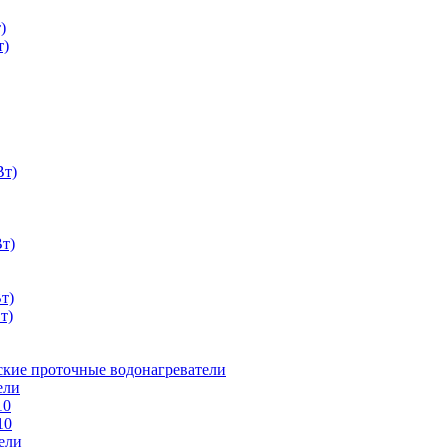
)
т)
Вт)
Вт)
т)
т)
ские проточные водонагреватели
ели
10
10
ели