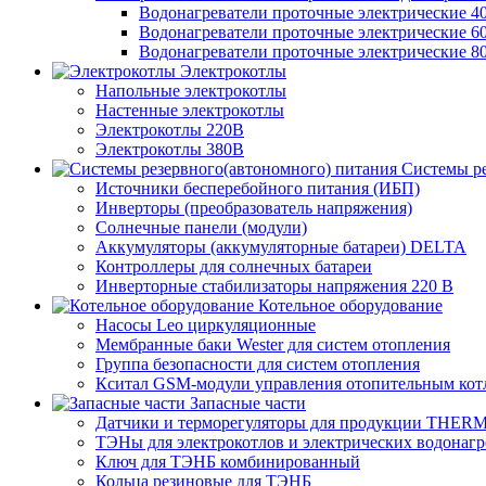
Водонагреватели проточные электрические 4
Водонагреватели проточные электрические 6
Водонагреватели проточные электрические 8
Электрокотлы
Напольные электрокотлы
Настенные электрокотлы
Электрокотлы 220В
Электрокотлы 380В
Системы ре
Источники бесперебойного питания (ИБП)
Инверторы (преобразователь напряжения)
Солнечные панели (модули)
Аккумуляторы (аккумуляторные батареи) DELTA
Контроллеры для солнечных батареи
Инверторные стабилизаторы напряжения 220 В
Котельное оборудование
Насосы Leo циркуляционные
Мембранные баки Wester для систем отопления
Группа безопасности для систем отопления
Кситал GSM-модули управления отопительным кот
Запасные части
Датчики и терморегуляторы для продукции THER
ТЭНы для электрокотлов и электрических водонагр
Ключ для ТЭНБ комбинированный
Кольца резиновые для ТЭНБ