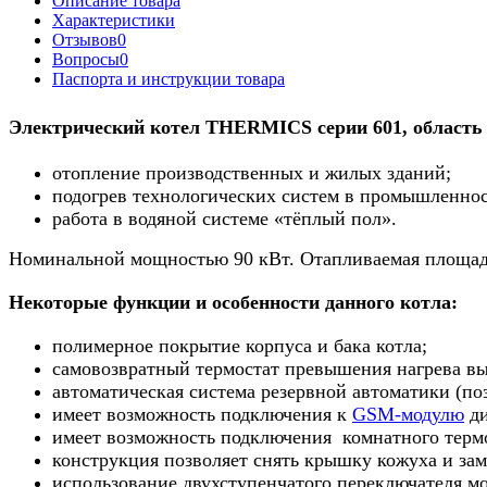
Описание товара
Характеристики
Отзывов
0
Вопросы
0
Паспорта и инструкции товара
Электрический котел THERMICS серии 601
, област
отопление производственных и жилых зданий
;
подогрев технологических систем в промышленно
работа в водяной системе «тёплый пол».
Номинальной мощностью 90 кВт. Отапливаемая площад
Некоторые функции и особенности данного котла:
полимерное покрытие корпуса и бака котла;
самовозвратный термостат превышения нагрева в
автоматическая система резервной автоматики (по
имеет возможность подключения к
GSM-модулю
ди
имеет возможность подключения комнатного термо
конструкция позволяет снять крышку кожуха и за
использование двухступенчатого переключателя мо