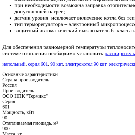
при необходимости возможна заправка отопительн
допускающей нагрев;
датчик уровня
исключает включение котла без те
тип терморегулятора – электронный микропроцесс
защитный автоматический выключатель 6 класса 
Для обеспечения равномерной температуры теплоносите
системе отопления необходимо установить
расширитель
напольный
,
серия 601
,
90 квт
,
электрокотел 90 квт
,
электрическ
Основные характеристики
Страна производитель
Россия
Производитель
ООО НПК "Термикс"
Серия
601
Мощность, кВт
90
Отапливаемая площадь, м²
900
Масса, кг