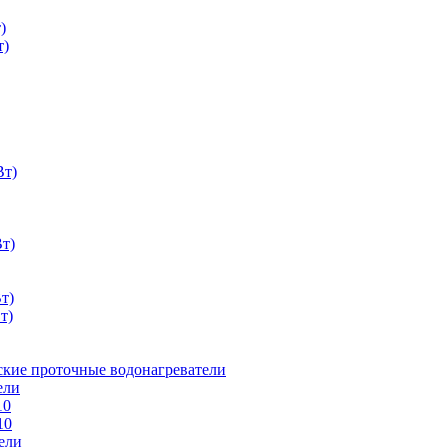
)
т)
Вт)
Вт)
т)
т)
ские проточные водонагреватели
ели
10
10
ели