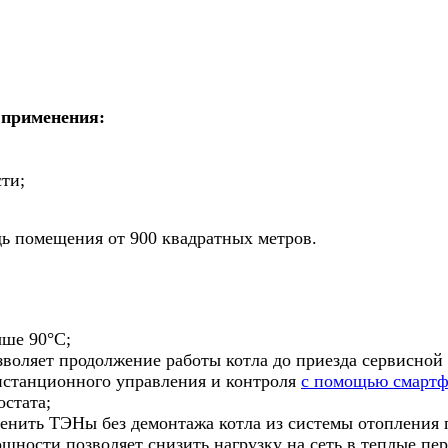
ь применения:
сти
;
ь помещения от 900 квадратных метров.
ыше 90
°С
;
зволяет продолжение работы котла до приезда сервисной 
станционного управления и контроля
с помощью смарт
стата;
менить ТЭНы без демонтажа котла из системы отопления
щности позволяет снизить нагрузку на сеть в теплые пер