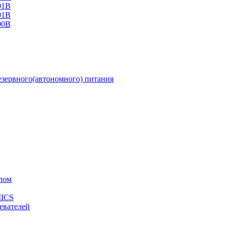
01В
01В
00В
зервного(автономного) питания
лом
MICS
евателей