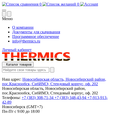
0
0
Меню
О компании
Документы для скачивания
Программное обеспечение
info@thermics.ru
Личный кабинет
Каталог товаров
Наш адрес:
Новосибирская область, Новосибирский район,
пос.Краснообск, СибИМЭ, Стендовый корпус, оф. 202
Новосибирская область, Новосибирский район,
пос.Краснообск, СибИМЭ, Стендовый корпус, оф. 202
Телефоны:
+7 (383) 308-71-34
+7 (383) 348-43-94
+7-913-913-
42-89
Новосибирск (GMT+7)
Пн-Пт с 9:00 до 18:00