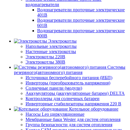
водонагреватели
Водонагреватели проточные электрические
401В
Водонагреватели проточные электрические
601В
Водонагреватели проточные электрические
800В
Электрокотлы
Напольные электрокотлы
Настенные электрокотлы
Электрокотлы 220В
Электрокотлы 380В
Системы
резервного(автономного) питания
Источники бесперебойного питания (ИБП)
Инверторы (преобразователь напряжения)
Солнечные панели (модули)
Аккумуляторы (аккумуляторные батареи) DELTA
Контроллеры для солнечных батареи
Инверторные стабилизаторы напряжения 220 В
Котельное оборудование
Насосы Leo циркуляционные
Мембранные баки Wester для систем отопления
Группа безопасности для систем отопления
Кситал GSM-модули управления отопительным